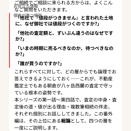
ご相続でご相談に来られる方からは、よくこん
お役立ち情報
なご質問をいただきます。
個性が育つ場所
「他社で『値段がつきません』と言われた土地
に、なぜ御社では値段がつくのですか?」
「他社の査定額と、ずいぶん違うのはなぜです
か?」
「いまの時期に売るべきなのか、待つべきなの
か?」
「誰が買うのですか?」
これらすべてに対して、どの層からでも論理でお
答えできるようにしておく——これが、不動産
鑑定士でもある朝倉が八ヶ岳西麓の査定で守っ
ている根本の姿勢です。
本シリーズの第一話〜第四話で、査定の中身・査
定後の道・値が出る理由・複数筆相続の伴走、
それぞれ個別にお話ししてきました。この番外
編は、その上位にある
総論
として、四つの層を
一度にご説明します。