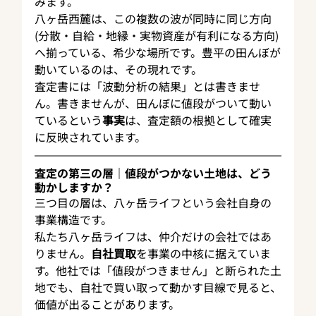
みます。
八ヶ岳西麓は、この複数の波が同時に同じ方向
(分散・自給・地縁・実物資産が有利になる方向)
へ揃っている、希少な場所です。豊平の田んぼが
動いているのは、その現れです。
査定書には「波動分析の結果」とは書きませ
ん。書きませんが、田んぼに値段がついて動い
ているという
事実
は、査定額の根拠として確実
に反映されています。
査定の第三の層｜値段がつかない土地は、どう
動かしますか？
三つ目の層は、八ヶ岳ライフという会社自身の
事業構造です。
私たち八ヶ岳ライフは、仲介だけの会社ではあ
りません。
自社買取
を事業の中核に据えていま
す。他社では「値段がつきません」と断られた土
地でも、自社で買い取って動かす目線で見ると、
価値が出ることがあります。