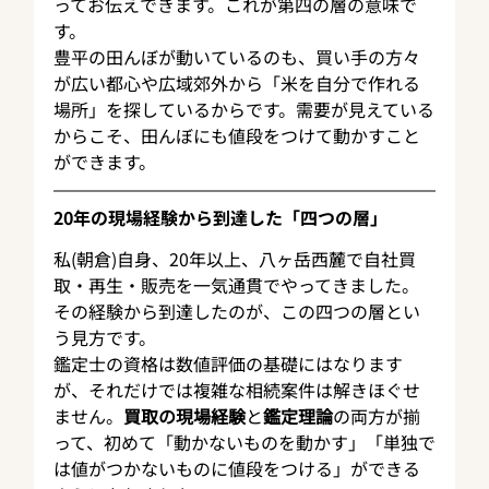
ってお伝えできます。これが第四の層の意味で
す。
豊平の田んぼが動いているのも、買い手の方々
が広い都心や広域郊外から「米を自分で作れる
場所」を探しているからです。需要が見えている
からこそ、田んぼにも値段をつけて動かすこと
ができます。
20年の現場経験から到達した「四つの層」
私(朝倉)自身、20年以上、八ヶ岳西麓で自社買
取・再生・販売を一気通貫でやってきました。
その経験から到達したのが、この四つの層とい
う見方です。
鑑定士の資格は数値評価の基礎にはなります
が、それだけでは複雑な相続案件は解きほぐせ
ません。
買取の現場経験
と
鑑定理論
の両方が揃
って、初めて「動かないものを動かす」「単独で
は値がつかないものに値段をつける」ができる