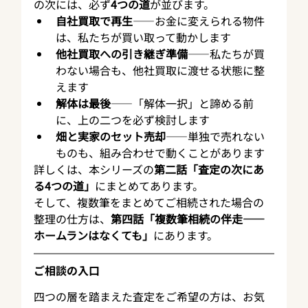
の次には、必ず
4つの道
が並びます。
自社買取で再生
——お金に変えられる物件
は、私たちが買い取って動かします
他社買取への引き継ぎ準備
——私たちが買
わない場合も、他社買取に渡せる状態に整
えます
解体は最後
——「解体一択」と諦める前
に、上の二つを必ず検討します
畑と実家のセット売却
——単独で売れない
ものも、組み合わせで動くことがあります
詳しくは、本シリーズの
第二話「査定の次にあ
る4つの道」
にまとめてあります。
そして、複数筆をまとめてご相続された場合の
整理の仕方は、
第四話「複数筆相続の伴走——
ホームランはなくても」
にあります。
ご相談の入口
四つの層を踏まえた査定をご希望の方は、お気