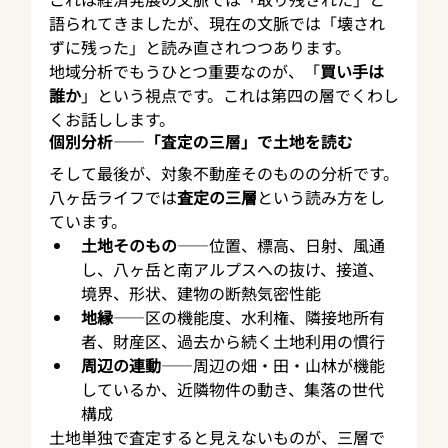
語られてきましたが、現在の文脈では「壊され
ずに残った」と読み直されつつあります。
地域分析でもうひとつ重要なのが、「
買い手は
誰か
」という視点です。これは第四の層でくわし
くお話しします。
個別分析——「査定の三層」で土地を読む
そして最後が、対象不動産そのものの分析です。
八ヶ岳ライフでは
査定の三層
という読み方をし
ています。
土地そのもの
——位置、標高、日射、風通
し、八ヶ岳と南アルプスへの抜け、接道、
境界、形状、建物の断熱気密性能
地縁
——区の機能度、水利権、隣接地所有
者、財産区、過去から続く土地利用の慣行
周辺の連動
——周辺の畑・田・山林が機能
しているか、近隣物件の動き、集落の世代
構成
土地単独で査定すると見えないものが、三層で