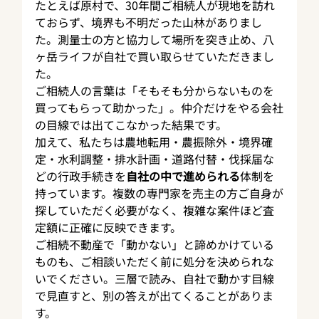
たとえば原村で、30年間ご相続人が現地を訪れ
ておらず、境界も不明だった山林がありまし
た。測量士の方と協力して場所を突き止め、八
ヶ岳ライフが自社で買い取らせていただきまし
た。
ご相続人の言葉は「そもそも分からないものを
買ってもらって助かった」。仲介だけをやる会社
の目線では出てこなかった結果です。
加えて、私たちは農地転用・農振除外・境界確
定・水利調整・排水計画・道路付替・伐採届な
どの行政手続きを
自社の中で進められる
体制を
持っています。複数の専門家を売主の方ご自身が
探していただく必要がなく、複雑な案件ほど査
定額に正確に反映できます。
ご相続不動産で「動かない」と諦めかけている
ものも、ご相談いただく前に処分を決められな
いでください。三層で読み、自社で動かす目線
で見直すと、別の答えが出てくることがありま
す。