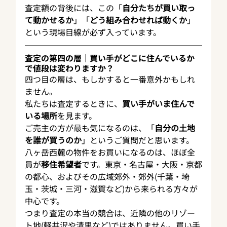
査定額の背後には、この「
自分たちが買い取っ
て動かせるか
」「
どう組み合わせれば動くか
」
という現場目線が必ず入っています。
査定の第四の層｜買い手がどこに住んでいるか
で値段は変わりますか？
四つ目の層は、もしかすると一番意外かもしれ
ません。
私たちは査定するときに、
買い手がいま住んで
いる場所
を見ます。
ご売主の方が最も気になるのは、「
自分の土地
を誰が買うのか
」というご質問だと思います。
八ヶ岳西麓の物件をお買いになるのは、ほぼ全
員が
移住希望者
です。東京・名古屋・大阪・京都
の都心、およびその広域郊外・郊外(千葉・埼
玉・茨城・三河・滋賀など)から来られる方々が
中心です。
つまり査定の本当の競合は、近隣の他のリゾー
ト地(軽井沢や清里など)ではありません。買い手