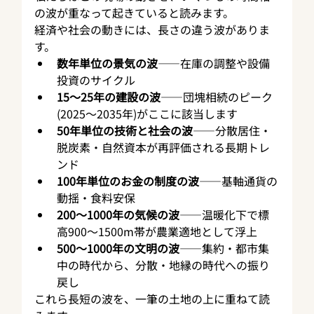
の波が重なって起きていると読みます。
経済や社会の動きには、長さの違う波がありま
す。
数年単位の景気の波
——在庫の調整や設備
投資のサイクル
15〜25年の建設の波
——団塊相続のピーク
(2025〜2035年)がここに該当します
50年単位の技術と社会の波
——分散居住・
脱炭素・自然資本が再評価される長期トレ
ンド
100年単位のお金の制度の波
——基軸通貨の
動揺・食料安保
200〜1000年の気候の波
——温暖化下で標
高900〜1500m帯が農業適地として浮上
500〜1000年の文明の波
——集約・都市集
中の時代から、分散・地縁の時代への振り
戻し
これら長短の波を、一筆の土地の上に重ねて読