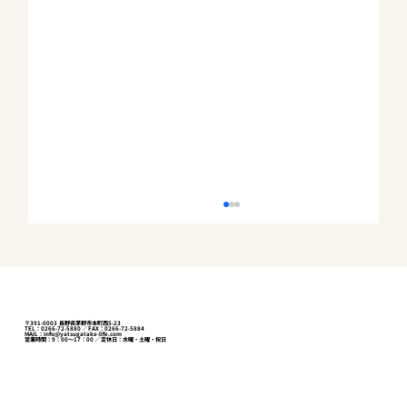
〒391-0003 長野県茅野市本町西5-23
TEL：0266-72-5880 ／ FAX：0266-72-5884
MAIL：info@yatsugatake-life.com
営業時間：9：00～17：00 ／ 定休日：水曜・土曜・祝日