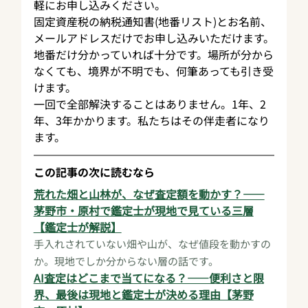
軽にお申し込みください。
固定資産税の納税通知書(地番リスト)とお名前、
メールアドレスだけでお申し込みいただけます。
地番だけ分かっていれば十分です。場所が分から
なくても、境界が不明でも、何筆あっても引き受
けます。
一回で全部解決することはありません。1年、2
年、3年かかります。私たちはその伴走者になり
ます。
この記事の次に読むなら
荒れた畑と山林が、なぜ査定額を動かす？——
茅野市・原村で鑑定士が現地で見ている三層
【鑑定士が解説】
手入れされていない畑や山が、なぜ値段を動かすの
か。現地でしか分からない層の話です。
AI査定はどこまで当てになる？——便利さと限
界、最後は現地と鑑定士が決める理由【茅野