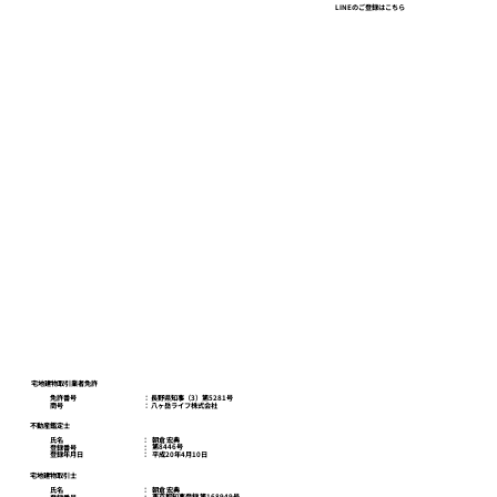
ガラガラの百貨店、建ちすぎるオフィ
LINEのご登録はこちら
ス、行列と「限定」の店。東京で見た一
本の線
八ヶ岳ライフスクール
お問い合わせ
プライバシーポリシー
宅地建物取引業者免許
免許番号
​： 長野県知事（3）第5281号
商号
​： 八ヶ岳ライフ株式会社
不動産鑑定士
朝倉 宏典
氏名
：
第8446号
登録番号
：
平成20年4月10日
登録年月日
：
宅地建物取引士
朝倉 宏典
氏名
：
東京都知事登録 第168949号