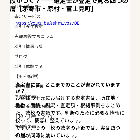
段がつく？——鑑定士が査定で見る四つの
1限目暮らす
層【茅野市・原村・富士見町】
査定サービス
https://youtu.be/eshm1vpsvOE
2限目移住検討
売却お役立ちコラム
3限目情報収集
ブログ
4限目体験する
【90秒解説】
査定書には、どこまでのことが書かれています
5限目購入手順
か？
お客様の声
お客様の手元にお届けする査定書は、所在地・
地番・面積・現況・査定額・根拠事例をまとめ
6限目移住後の未来
た、数枚の書類です。判断のために必要な情報に
土地・山林について
絞って、簡潔に整えています。
お客様の声
ですが、その一枚の数字の背後では、実は
四つ
の層
が同時に動いています。
ニューリリース