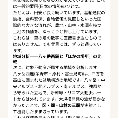
は一般的要因(日本の情勢)のひとつ。
たとえば、円安が長く続いています。基軸通貨の
動揺、食料安保、自給価値の見直しといった国
際的な大きな流れが、農地・山林・水源を持つ
土地の価値を、ゆっくりと押し上げています。
これらは一筆の畑の数字に直接書き込むもので
はありません。でも背景には、ずっと通ってい
ます。
地域分析——八ヶ岳西麓と「ほかの場所」の比
較
次に、対象不動産が属する地域を分析します。
八ヶ岳西麓(茅野市・原村・富士見町)は、四方を
高山に囲まれた盆地構造の地域です。八ヶ岳・中
央アルプス・北アルプス・南アルプス。強風か
ら守られた立地で、新幹線・リニア大動脈ルー
トからは外れています。大規模開発の波が届かな
かったことで、
区・畑・山林の三層
が実態とし
て機能したまま残っています。
これは経済発展の文脈では「取り残された」と