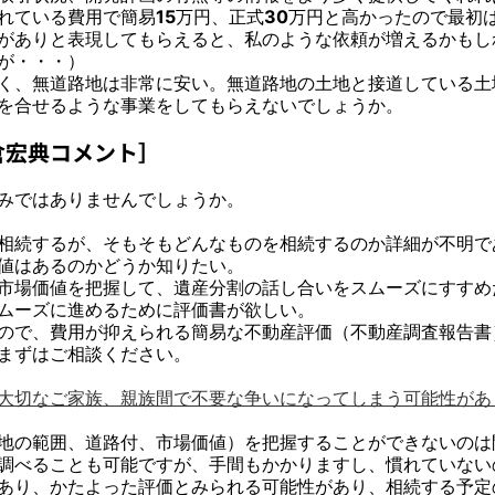
れている費用で簡易15万円、正式30万円と高かったので最初
がありと表現してもらえると、私のような依頼が増えるかもし
が・・・）
く、無道路地は非常に安い。無道路地の土地と接道している土
を合せるような事業をしてもらえないでしょうか。
倉宏典コメント］
みではありませんでしょうか。
相続するが、そもそもどんなものを相続するのか詳細が不明で
値はあるのかどうか知りたい。
市場価値を把握して、遺産分割の話し合いをスムーズにすすめ
ムーズに進めるために評価書が欲しい。
ので、費用が抑えられる簡易な不動産評価（不動産調査報告書
まずはご相談ください。
大切なご家族、親族間で不要な争いになってしまう可能性があ
地の範囲、道路付、市場価値）を把握することができないのは
調べることも可能ですが、手間もかかりますし、慣れていない
あり、かたよった評価とみられる可能性があり、相続する予定