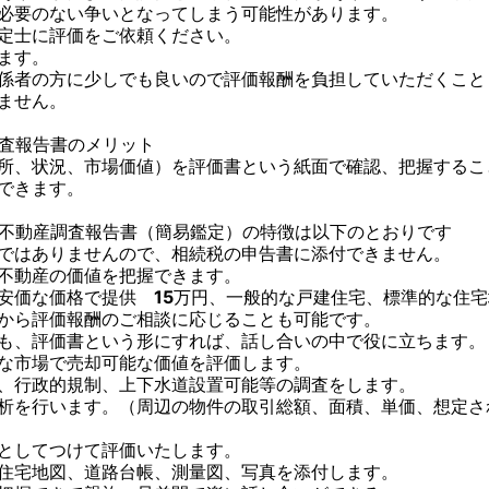
必要のない争いとなってしまう可能性があります。
定士に評価をご依頼ください。
ます。
係者の方に少しでも良いので評価報酬を負担していただくこと
ません。
査報告書のメリット
所、状況、市場価値）を評価書という紙面で確認、把握するこ
できます。
不動産調査報告書（簡易鑑定）の特徴は以下のとおりです
ではありませんので、相続税の申告書に添付できません。
不動産の価値を把握できます。
安価な価格で提供　15万円、一般的な戸建住宅、標準的な住
から評価報酬のご相談に応じることも可能です。
も、評価書という形にすれば、話し合いの中で役に立ちます。
な市場で売却可能な価値を評価します。
、行政的規制、上下水道設置可能等の調査をします。
析を行います。（周辺の物件の取引総額、面積、単価、想定さ
としてつけて評価いたします。
住宅地図、道路台帳、測量図、写真を添付します。