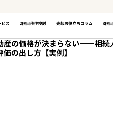
ービス
2限目移住検討
売却お役立ちコラム
3限
動産の価格が決まらない——相続
5限目購入手順
お客様の声
6限目移住後の未来
評価の出し方【実例】
個性が育つ場所