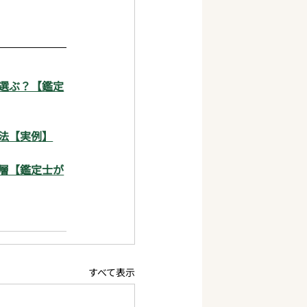
選ぶ？【鑑定
法【実例】
層【鑑定士が
すべて表示