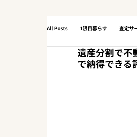
All Posts
1限目暮らす
査定サ
遺産分割で不
4限目体験する
【90秒解説】
で納得できる
ニューリリース
お役立ち情報