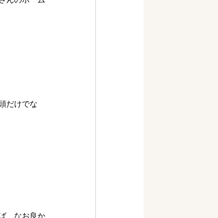
頭だけでな
ば、なお良か