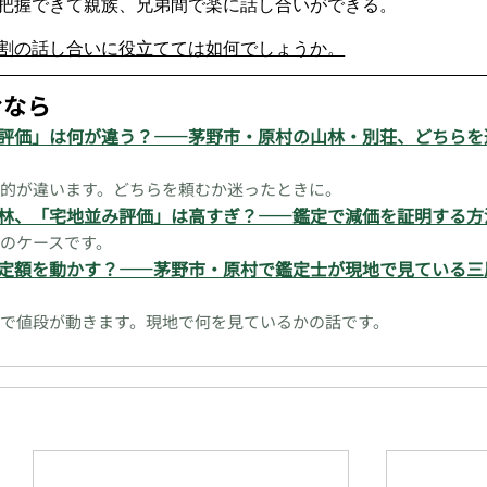
把握できて親族、兄弟間で楽に話し合いができる。
割の話し合いに役立てては如何でしょうか。
むなら
評価」は何が違う？——茅野市・原村の山林・別荘、どちらを
的が違います。どちらを頼むか迷ったときに。
林、「宅地並み評価」は高すぎ？——鑑定で減価を証明する方
のケースです。
定額を動かす？——茅野市・原村で鑑定士が現地で見ている三
で値段が動きます。現地で何を見ているかの話です。