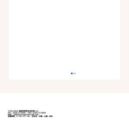
〒391-0003 長野県茅野市本町西5-23
TEL：0266-72-5880 ／ FAX：0266-72-5884
MAIL：info@yatsugatake-life.com
営業時間：9：00～17：00 ／ 定休日：水曜・土曜・祝日