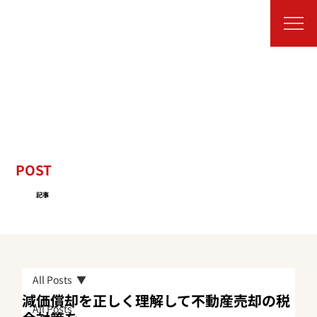
POST
記事
All Posts
減価償却を正しく理解して不動産売却の税
All Posts