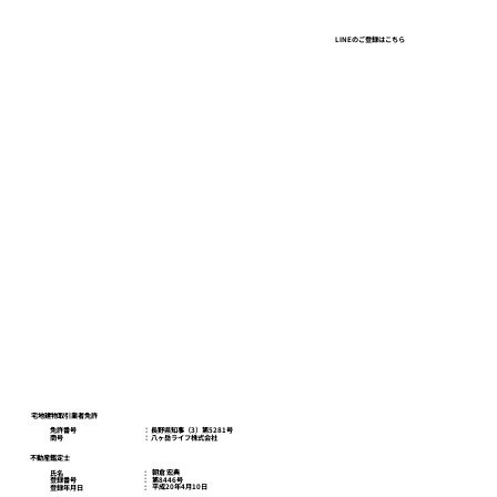
ガラガラの百貨店、建ちすぎるオフィ
LINEのご登録はこちら
ス、行列と「限定」の店。東京で見た一
本の線
八ヶ岳ライフスクール
お問い合わせ
プライバシーポリシー
宅地建物取引業者免許
免許番号
​： 長野県知事（3）第5281号
商号
​： 八ヶ岳ライフ株式会社
不動産鑑定士
朝倉 宏典
氏名
：
第8446号
登録番号
：
平成20年4月10日
登録年月日
：