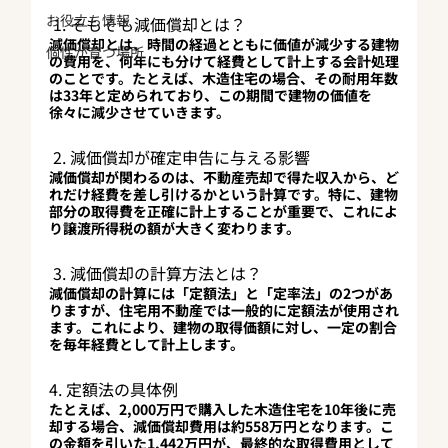
お役立ち情報
 1. そもそも減価償却とは？
減価償却とは、時間の経過とともに価値が減少する建物
個性が育つ場所
の費用を、何年にも分けて経費として計上する会計処理
のことです。たとえば、木造住宅の場合、その耐用年数
は33年と定められており、この期間で建物の価値を
徐々に減少させていきます。
 2. 減価償却が確定申告に与える影響
減価償却が関わるのは、不動産売却で得た収入から、ど
れだけ経費を差し引けるかという計算です。特に、建物
部分の取得費を正確に計上することが重要で、これによ
り譲渡所得税の額が大きく変わります。
 3. 減価償却の計算方法とは？
減価償却の計算には「定額法」と「定率法」の2つがあ
りますが、住宅用不動産では一般的に定額法が使用され
ます。これにより、建物の取得価額に対し、一定の割合
を毎年経費として計上します。
4. 定額法の具体例
たとえば、2,000万円で購入した木造住宅を10年後に売
却する場合、減価償却費用は約558万円となります。こ
の金額を引いた1,442万円が、最終的な取得費用として