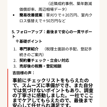
　　　　　　　（近隣成約事例、築年数減
価償却率、周辺相場データ）
簡易改善提案
：草刈りで＋20万円、室内ク
ロス張替えで＋50万円など
5. フォローアップ：最後まで安心の一貫サポー
ト
　🍭基礎ポイント
専門家紹介
　（税理士面談の手配、登記手
続きのご案内）
契約書チェック・立会い対応
売却後の税務・登記相談
吉田様の声
：
事前にチェックリストをもらえたの
で、スムーズに準備ができ、また自分
では気づけないポイントもあり、調査
の丁寧さに感動しました。一社でここ
までケアしてもらえたので、最後まで
安心して任せられ満足です。