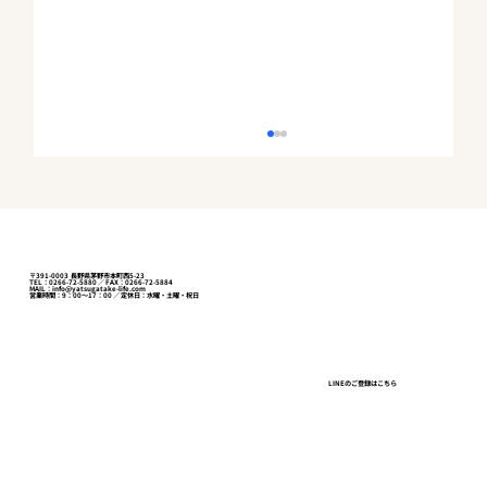
〒391-0003 長野県茅野市本町西5-23
TEL：0266-72-5880 ／ FAX：0266-72-5884
MAIL：info@yatsugatake-life.com
営業時間：9：00～17：00 ／ 定休日：水曜・土曜・祝日
ガラガラの百貨店、建ちすぎるオフィ
LINEのご登録はこちら
ス、行列と「限定」の店。東京で見た一
本の線