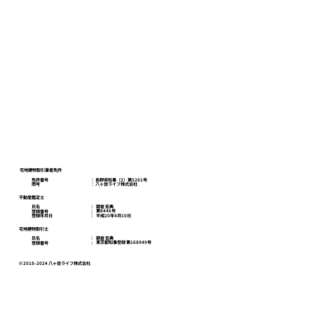
八ヶ岳ライフスクール
お問い合わせ
プライバシーポリシー
宅地建物取引業者免許
免許番号
​： 長野県知事（3）第5281号
商号
​： 八ヶ岳ライフ株式会社
不動産鑑定士
朝倉 宏典
氏名
：
第8446号
登録番号
：
平成20年4月10日
登録年月日
：
宅地建物取引士
朝倉 宏典
氏名
：
東京都知事登録 第168949号
登録番号
：
© 2018–2024 八ヶ岳ライフ株式会社