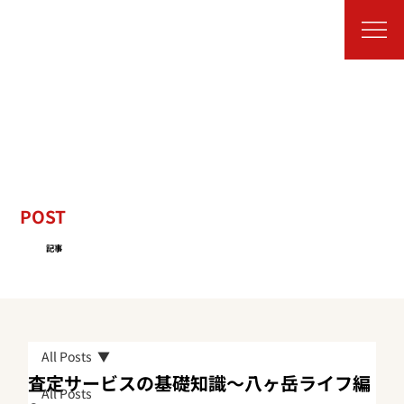
POST
記事
All Posts
査定サービスの基礎知識～八ヶ岳ライフ編
All Posts