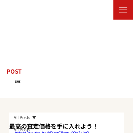
POST
記事
All Posts
最高の査定価格を手に入れよう！
All Posts
https://youtu.be/NXhzC8mwKQo?si=O-