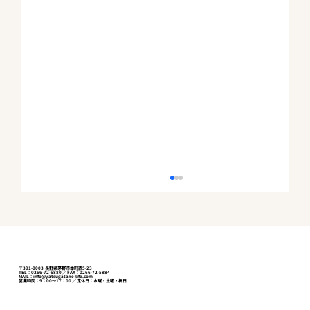
〒391-0003 長野県茅野市本町西5-23
TEL：0266-72-5880 ／ FAX：0266-72-5884
MAIL：info@yatsugatake-life.com
営業時間：9：00～17：00 ／ 定休日：水曜・土曜・祝日