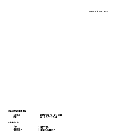
ガラガラの百貨店、建ちすぎるオフィ
LINEのご登録はこちら
ス、行列と「限定」の店。東京で見た一
本の線
八ヶ岳ライフスクール
お問い合わせ
プライバシーポリシー
宅地建物取引業者免許
免許番号
​： 長野県知事（3）第5281号
商号
​： 八ヶ岳ライフ株式会社
不動産鑑定士
朝倉 宏典
氏名
：
第8446号
登録番号
：
平成20年4月10日
登録年月日
：