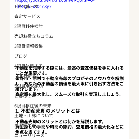
1限目暮らす
6BKQ9ou8D1c3gx
査定サービス
2限目移住検討
売却お役立ちコラム
3限目情報収集
ブログ
4限目体験する
不動産を売却する際には、最高の査定価格を手に入れる
ことが重要です。
【90秒解説】
茅野市・原村で不動産売却のプロがそのノウハウを解説
し、あなたの不動産の価値を最大限に引き出す方法をご
5限目購入手順
紹介します。
査定額を最大化し、スムーズな取引を実現しましょう。
お客様の声
6限目移住後の未来
1. 不動産売却のメリットとは
土地・山林について
不動産売却のメリットとは何かを解説します。
お客様の声
買主探しの手間や時間の節約、査定価格の最大化などに
焦点を当てます。
ニューリリース