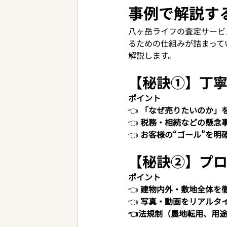
事例で解説す
八ヶ岳ライフの査定サービ
るための仕組みが詰まって
解説します。
【秘訣①】丁寧
ポイント
👈 
「なぜ売りたいのか」
👈 
税務・相続などの懸念
👈 
お客様の“ゴール”を明
【秘訣②】プロ
ポイント
👈 
建物内外・敷地全体を
👈 
写真・動画をリアルタ
👈法規制（農地転用、用