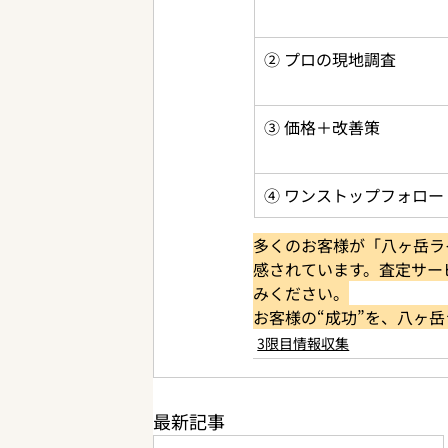
② プロの現地調査
③ 価格＋改善策
④ ワンストップフォロー
多くのお客様が「八ヶ岳ラ
感されています。査定サー
みください。
お客様の“成功”を、八ヶ
3限目情報収集
最新記事