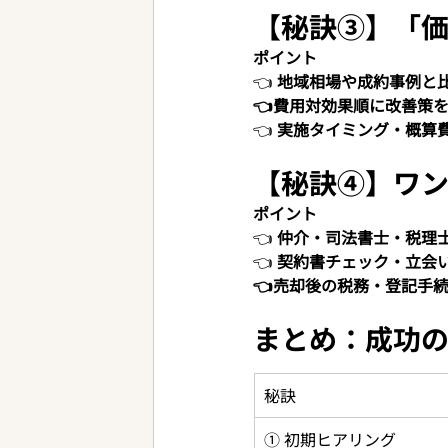
【秘訣③】「価
ポイント
👈 
地域相場や成約事例と
👈費用対効果順に改善策
👈 
実施タイミング・概算
【秘訣④】ワン
ポイント
👈 
仲介・司法書士・税理
👈 
契約書チェック・立会
👈売却後の税務・登記手
まとめ：成功
秘訣
① 初期ヒアリング