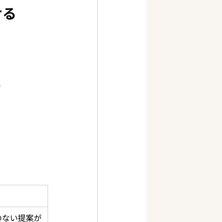
せる
”
のない提案が