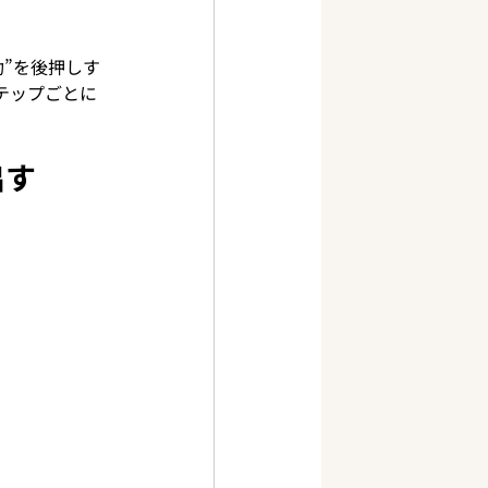
”を後押しす
テップごとに
出す