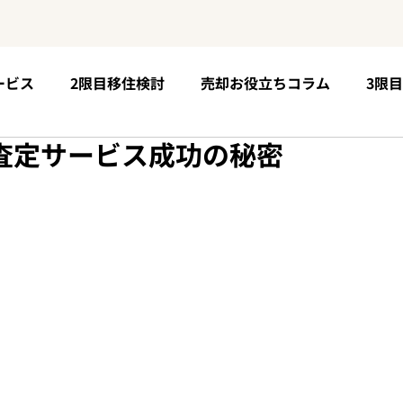
ービス
2限目移住検討
売却お役立ちコラム
3限
査定サービス成功の秘密
5限目購入手順
お客様の声
6限目移住後の未来
個性が育つ場所