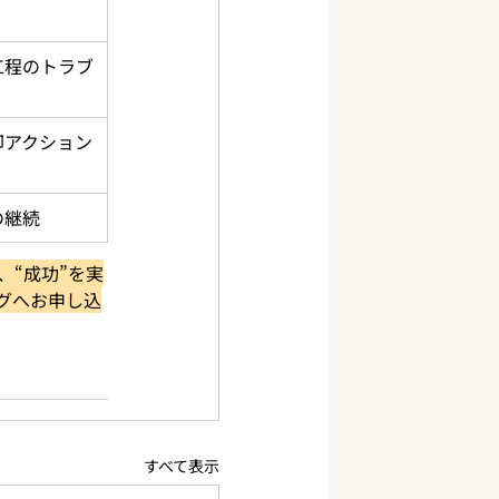
工程のトラブ
即アクション
の継続
“成功”を実
グへお申し込
すべて表示