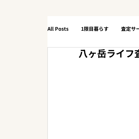
All Posts
1限目暮らす
査定サ
八ヶ岳ライフ
4限目体験する
【90秒解説】
ニューリリース
お役立ち情報