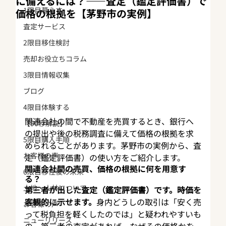
に備えるには？——査定（鑑定評価書）で
1限目暮らす
価格の根拠を【茅野市の実例】
査定サービス
2限目移住検討
売却お役立ちコラム
3限目情報収集
ブログ
4限目体験する
関連会社の間で不動産を売買するとき、銀行へ
【90秒解説】
の提出や後の税務調査に備えて価格の根拠を求
5限目購入手順
められることがあります。茅野市の実例から、査
お客様の声
定（鑑定評価書）の使い方をご紹介します。
関連会社間の売買、価格の根拠に何を用意す
6限目移住後の未来
る？
土地・山林について
第三者が出した査定（鑑定評価書）です。時価を
客観的に示せます。
身内どうしの取引は「安く売
お客様の声
って税負担を軽くしたのでは」と疑われやすいも
ニューリリース