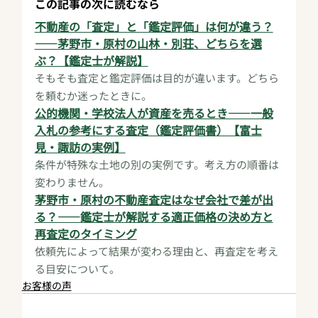
この記事の次に読むなら
不動産の「査定」と「鑑定評価」は何が違う？
——茅野市・原村の山林・別荘、どちらを選
ぶ？【鑑定士が解説】
そもそも査定と鑑定評価は目的が違います。どちら
を頼むか迷ったときに。
公的機関・学校法人が資産を売るとき——一般
入札の参考にする査定（鑑定評価書）【富士
見・諏訪の実例】
条件が特殊な土地の別の実例です。考え方の順番は
変わりません。
茅野市・原村の不動産査定はなぜ会社で差が出
る？——鑑定士が解説する適正価格の決め方と
再査定のタイミング
依頼先によって結果が変わる理由と、再査定を考え
る目安について。
お客様の声