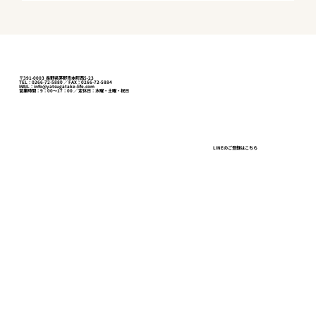
〒391-0003 長野県茅野市本町西5-23
TEL：0266-72-5880 ／ FAX：0266-72-5884
MAIL：info@yatsugatake-life.com
営業時間：9：00～17：00 ／ 定休日：水曜・土曜・祝日
事業用定期借地権付きの店舗を関連会社
LINEのご登録はこちら
間で売買、価格は？——簿価と実勢のギャ
ップを査定で埋める【諏訪市の実例】