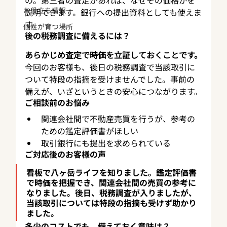
の。第三者の査定があれば、なぜその価格かを
お役立ち情報
説明できます。銀行への提出資料としても使えま
す。
個性が育つ場所
後の税務調査に備えるには？
あらかじめ査定で時価を立証しておくことです。
今回のお客様も、後日の税務調査で当該取引に
ついて特段の指摘を受けませんでした。事前の
備えが、いざというときの安心につながります。
ご相談前のお悩み
関連会社間で不動産売買を行うが、参考の
ための鑑定評価書がほしい
取引銀行にも提出を求められている
ご対応後のお客様の声
看板で八ヶ岳ライフを知りました。鑑定評価書
で時価を把握でき、関連会社間の売買の参考に
なりました。後日、税務調査が入りましたが、
当該取引については特段の指摘も受けず助かり
ました。
多少のコストでも、備えておく意味は？