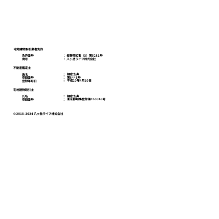
八ヶ岳ライフスクール
お問い合わせ
プライバシーポリシー
宅地建物取引業者免許
免許番号
​： 長野県知事（3）第5281号
商号
​： 八ヶ岳ライフ株式会社
不動産鑑定士
朝倉 宏典
氏名
：
第8446号
登録番号
：
平成20年4月10日
登録年月日
：
宅地建物取引士
朝倉 宏典
氏名
：
東京都知事登録 第168949号
登録番号
：
© 2018–2024 八ヶ岳ライフ株式会社